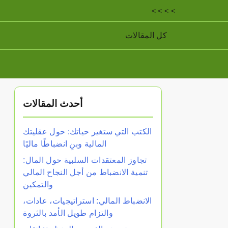
< < < <
كل المقالات
أحدث المقالات
الكتب التي ستغير حياتك: حول عقليتك
المالية وبنِ انضباطًا ماليًا
تجاوز المعتقدات السلبية حول المال:
تنمية الانضباط من أجل النجاح المالي
والتمكين
الانضباط المالي: استراتيجيات، عادات،
والتزام طويل الأمد بالثروة