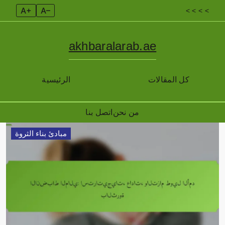
A+
A–
< < < <
akhbaralarab.ae
كل المقالات
الرئيسية
من نحن
اتصل بنا
Skip
مبادئ بناء الثروة
to
content