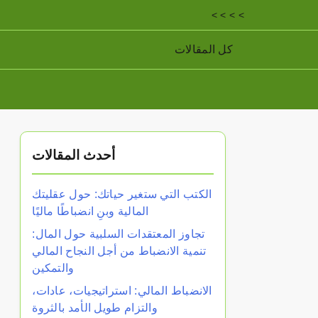
< < < <
كل المقالات
أحدث المقالات
الكتب التي ستغير حياتك: حول عقليتك
المالية وبنِ انضباطًا ماليًا
تجاوز المعتقدات السلبية حول المال:
تنمية الانضباط من أجل النجاح المالي
والتمكين
الانضباط المالي: استراتيجيات، عادات،
والتزام طويل الأمد بالثروة