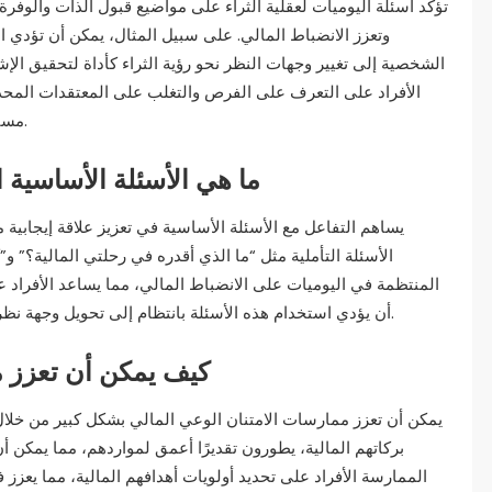
تؤكد أسئلة اليوميات لعقلية الثراء على مواضيع قبول الذات والوفرة و
وتعزز الانضباط المالي. على سبيل المثال، يمكن أن تؤدي 
الشخصية إلى تغيير وجهات النظر نحو رؤية الثراء كأداة لتحقيق الإش
الأفراد على التعرف على الفرص والتغلب على المعتقدات المحد
مستمر إلى تغييرات تحويلية في السلوك المالي والعقلية.
ما هي الأسئلة الأساسية ا
يساهم التفاعل مع الأسئلة الأساسية في تعزيز علاقة إيجابية م
الأسئلة التأملية مثل “ما الذي أقدره في رحلتي المالية؟” و”
المنتظمة في اليوميات على الانضباط المالي، مما يساعد الأفراد ع
أن يؤدي استخدام هذه الأسئلة بانتظام إلى تحويل وجهة نظر الفرد المالية، مما يؤدي إلى عادات مالية أكثر صحة.
كيف يمكن أن تعزز م
يمكن أن تعزز ممارسات الامتنان الوعي المالي بشكل كبير من خلال تع
بركاتهم المالية، يطورون تقديرًا أعمق لمواردهم، مما يمكن أن
الممارسة الأفراد على تحديد أولويات أهدافهم المالية، مما يعزز في