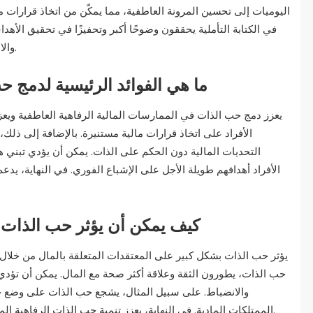
اليوميات إلى تحسين المرونة العاطفية، مما يمكّن من اتخاذ قرارات 
في الكتابة التأملية يحققون وضوحًا أكبر وتحفيزًا في تحقيق الأهدا
والانضباط المالي، مما يخلق نهجًا شاملًا للنمو الشخصي.
ما هي الفوائد الرئيسية لدمج 
يعزز دمج حب الذات في الممارسات المالية الرفاهية العاطفية ويعزز
الأفراد على اتخاذ قرارات مالية مستنيرة. بالإضافة إلى ذلك
التحديات المالية دون الحكم على الذات. يمكن أن يؤدي تبني 
الأفراد أهدافهم طويلة الأجل على الإشباع الفوري. في النهاية، يد
كيف يمكن أن يؤثر حب الذات ع
يؤثر حب الذات بشكل كبير على المعتقدات المتعلقة بالمال من خلال تعز
حب الذات، يطورون الثقة وعلاقة أكثر صحة مع المال. يمكن أن تؤدي 
والانضباط. على سبيل المثال، يشجع حب الذات على وضع حدو
الممتلكات المادية. في النهاية، يعزز تنمية حب الذات الرفاهية المالية من خلال تعزيز الاعتقاد بأن الفرد يستحق الوفرة.