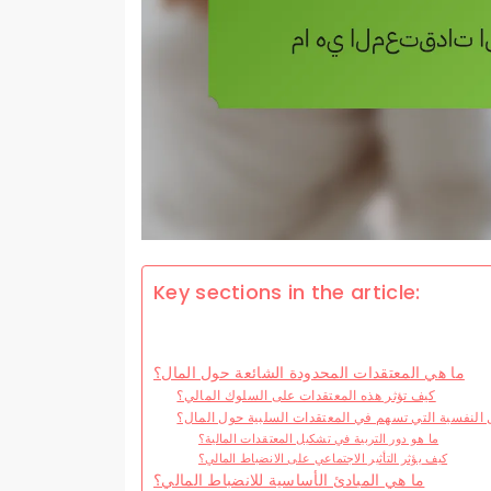
Key sections in the article:
ما هي المعتقدات المحدودة الشائعة حول المال؟
كيف تؤثر هذه المعتقدات على السلوك المالي؟
 النفسية التي تسهم في المعتقدات السلبية حول المال؟
ما هو دور التربية في تشكيل المعتقدات المالية؟
كيف يؤثر التأثير الاجتماعي على الانضباط المالي؟
ما هي المبادئ الأساسية للانضباط المالي؟