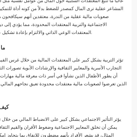
غالبًا ما تنبع المعتقدات السلبية حول المال من عوامل نفسية مثل
المشاعر عقلية ترى المال كمصدر للضغط بدلاً من كونه أداة للتمكين
صعوبات مالية عقلية من الندرة، معتقدين أنهم سيكافحون ماليً
الاجتماعية والتربية المعتقدات المحدودة، مما يؤدي إلى د
المعتقدات الوعي الذاتي والالتزام بإعادة تشكيل عقلية الفرد المالية من خلال التعليم والتعزيز الإيجابي.
ما 
تؤثر التربية بشكل كبير على المعتقدات المالية من خلال غرس القي
التجارب الأسرية والمعايير الثقافية والإرشادات الأبوية تصورات ال
أن يطور الأطفال الذين نشأوا في أسر ذات معرفة مالية مهارات إ
الذين تعرضوا لصعوبات مالية معتقدات محدودة تعيق نجاحهم المالي. يعد
كيف 
يؤثر التأثير الاجتماعي بشكل كبير على الانضباط المالي من خلال 
يمكن أن تخلق المعايير الاجتماعية وضغوط الأقران والقيم الثق
المثال، قد يشعر الأفراد بأنهم مضطرون للإنفاق بما يتجاوز إمكا