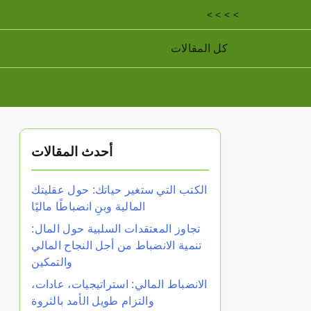
< < < <
كل المقالات
أحدث المقالات
الكتب التي ستغير حياتك: حول عقليتك
المالية وبنِ انضباطًا ماليًا
تجاوز المعتقدات السلبية حول المال:
تنمية الانضباط من أجل النجاح المالي
والتمكين
الانضباط المالي: استراتيجيات، عادات،
والتزام طويل الأمد بالثروة