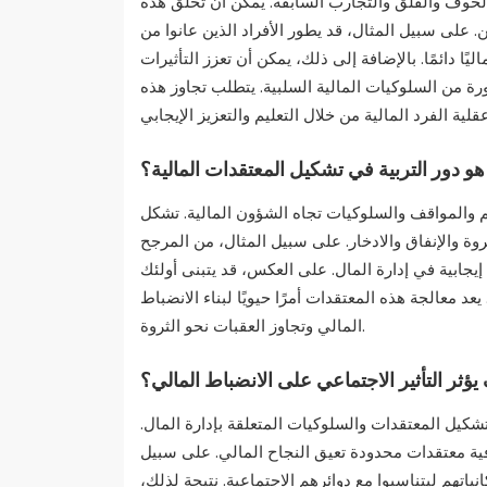
 الخوف والقلق والتجارب السابقة. يمكن أن تخلق هذه
. على سبيل المثال، قد يطور الأفراد الذين عانوا من
ا دائمًا. بالإضافة إلى ذلك، يمكن أن تعزز التأثيرات
ورة من السلوكيات المالية السلبية. يتطلب تجاوز هذه
هو دور التربية في تشكيل المعتقدات المالية؟
م والمواقف والسلوكيات تجاه الشؤون المالية. تشكل
ثروة والإنفاق والادخار. على سبيل المثال، من المرجح
يجابية في إدارة المال. على العكس، قد يتبنى أولئك
 معالجة هذه المعتقدات أمرًا حيويًا لبناء الانضباط
المالي وتجاوز العقبات نحو الثروة.
يؤثر التأثير الاجتماعي على الانضباط المالي؟
تشكيل المعتقدات والسلوكيات المتعلقة بإدارة المال.
افية معتقدات محدودة تعيق النجاح المالي. على سبيل
نياتهم ليتناسبوا مع دوائرهم الاجتماعية. نتيجة لذلك،