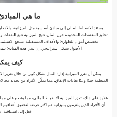
ما هي المبادئ
يستند الانضباط المالي إلى مبادئ أساسية مثل الميزانية، والادخار
تجاوز المعتقدات المحدودة حول المال. تتيح الميزانية تتبع النفقات و
تخصيص أموال للطوارئ والأهداف المستقبلية. يشجع الاستثمار
الأصول بشكل استراتيجي. إن تبني هذه المبادئ ينمي عقلية تركز على النجاح المالي على المدى الطويل.
كيف يمكن 
يمكن أن تعزز الميزانية إدارة المال بشكل كبير من خلال تعزيز ال
المنظمة جيدًا وعيًا بعادات الإنفاق، مما يمكّن الأفراد من تحديد مج
علاوة على ذلك، تعزز الميزانية الانضباط المالي، مما يشجع على مما
أن الأفراد الذين يلتزمون بميزانية هم أكثر عرضة لتحقيق أهدافهم الم
فعل إلى استباقية، مما يمكّن الأفراد من السيطرة على مستقبلهم المالي.