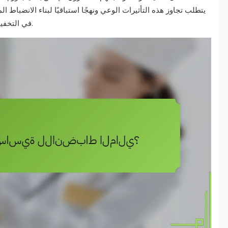
يتطلب تجاوز هذه التأثيرات الوعي ونهجًا استباقيًا لبناء الانضباط 
في التخفيف من الضغوط الاجتماعية وتعزيز عادات مالية أفضل.