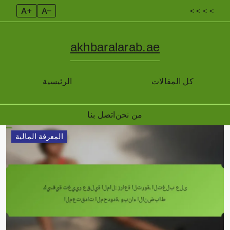
A+
A–
< < < <
akhbaralarab.ae
كل المقالات
الرئيسية
من نحن
اتصل بنا
Skip
المعرفة المالية
to
content