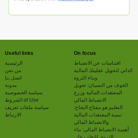
Useful links
On focus
اقتباسات عن الانضباط
الرئيسية
الذاتي لتحويل عقليتك المالية
من نحن
وبناء الثروة
اتصل بنا
الخوف من النسيان: تحويل
مدونة
المعتقدات المالية وزرع
سياسة الخصوصية
الانضباط المالي
الشروط of Use
التعليم هو مفتاح النجاح:
سياسة ملفات تعريف
تنمية المعتقدات المالية
الارتباط
والانضباط المالي
أهمية الانضباط المالي: بناء
الثروة، التغلب على