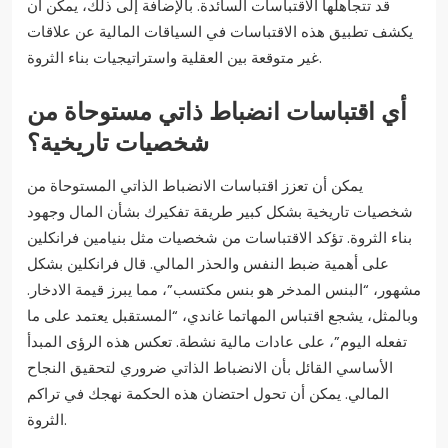
قد تتجاهلها الاقتباسات السائدة. بالإضافة إلى ذلك، يمكن أن
يكشف تطبيق هذه الاقتباسات في السياقات المالية عن علاقات
غير متوقعة بين العقلية واستراتيجيات بناء الثروة.
أي اقتباسات انضباط ذاتي مستوحاة من
شخصيات تاريخية؟
يمكن أن تعزز اقتباسات الانضباط الذاتي المستوحاة من
شخصيات تاريخية بشكل كبير طريقة تفكيرك بشأن المال وجهود
بناء الثروة. تؤكد الاقتباسات من شخصيات مثل بنيامين فرانكلين
على أهمية ضبط النفس والحذر المالي. قال فرانكلين بشكل
مشهور، “البنس المدخر هو بنس مكتسب”، مما يبرز قيمة الادخار.
وبالمثل، يشجع اقتباس المهاتما غاندي، “المستقبل يعتمد على ما
تفعله اليوم”، على عادات مالية نشطة. تعكس هذه الرؤى المبدأ
الأساسي القائل بأن الانضباط الذاتي ضروري لتحقيق النجاح
المالي. يمكن أن تحول احتضان هذه الحكمة نهجك في تراكم
الثروة.