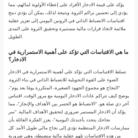
يؤكد على قيمة الادخار الأفراد على إعطاء الأولوية لمالهم، مما
يؤدي إلى تحسين تراكم الثروة. ونتيجة لذلك، يمكن أن يؤدي دمج
اقتباسات الانضباط الذاتي في الروتين اليومي إلى تعزيز عقلية
ملائمة لاتخاذ قرارات مالية مستنيرة وتحقيق الثروة على المدى
الطويل.
ما هي الاقتباسات التي تؤكد على أهمية الاستمرارية في
الادخار؟
تسلط الاقتباسات التي تؤكد على أهمية الاستمرارية في الادخار
الضوء على القوة التحويلية للانضباط الذاتي في بناء الثروة.
“النجاح هو مجموع الجهود الصغيرة، المتكررة يومًا بعد يوم”،
يوضح كيف تتراكم عادات الادخار اليومية مع مرور الوقت. اقتباس
آخر ذي صلة هو، “الانضباط هو الجسر بين الأهداف والإنجاز”، مما
يؤكد أن الادخار المستمر ضروري لتحقيق الأهداف المالية. “سر
نجاحك يتحدد بأجندتك اليومية”، يعزز الفكرة القائلة بأن
ممارسات الادخار المنتظمة تؤدي إلى نجاح مالي طويل الأمد. كل
من هذه الاقتباسات تلهم عقلية مالية منضبطة، وهي ضرورية