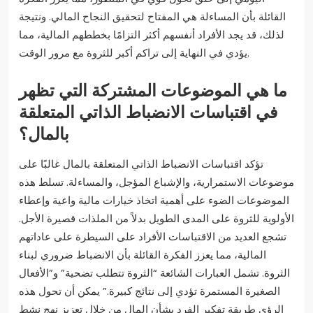
القائلة بأن المساءلة هي المفتاح لتحقيق النجاح المالي. ونتيجة
لذلك، قد يجد الأفراد أنفسهم أكثر التزامًا بخططهم المالية، مما
يؤدي في النهاية إلى تراكم أكبر للثروة مع مرور الوقت.
ما هي الموضوعات المشتركة التي تظهر
في اقتباسات الانضباط الذاتي المتعلقة
بالمال؟
تؤكد اقتباسات الانضباط الذاتي المتعلقة بالمال غالبًا على
موضوعات الاستمرارية، والإشباع المؤجل، والمساءلة. تسلط هذه
الموضوعات الضوء على أهمية اتخاذ خيارات مالية واعية وإعطاء
الأولوية للثروة على المدى الطويل بدلاً من الملذات قصيرة الأجل.
تشجع العديد من الاقتباسات الأفراد على السيطرة على عاداتهم
المالية، مما يعزز الفكرة القائلة بأن الانضباط ضروري لبناء
الثروة. تشمل العبارات الشائعة “الثروة تتطلب تضحية” و”الأفعال
الصغيرة المستمرة تؤدي إلى نتائج كبيرة.” يمكن أن تحول هذه
الرؤى طريقة تفكير الفرد بشأن المال من خلال تعزيز نهج نشط