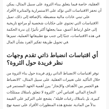
العقلية، خاصة فيما يتعلق ببناء الثروة. على سبيل المثال، يمكن
أن تحفز الاقتباسات التي تؤكد على الاستمرارية والمثابرة الأفراد
على تبني عادات مالية منضبطة. بالإضافة إلى ذلك، تميل
الاقتباسات التي تحتوي على حكايات شخصية أو مراجع تاريخية
إلى خلق ارتباط أعمق، مما يجعلها أكثر تأثيرًا. إن ندرة الحكمة
في هذه الاقتباسات، جنبًا إلى جنب مع تطبيقاتها العملية، تميزها
في تحويل طريقة تفكير الفرد بشأن المال.
أي اقتباسات انضباط ذاتي تقدم وجهات
نظر فريدة حول الثروة؟
توفر اقتباسات الانضباط الذاتي رؤى فريدة حول بناء الثروة من
خلال التأكيد على تغييرات العقلية. على سبيل المثال، “الانضباط
هو الجسر بين الأهداف والإنجاز” يبرز أهمية الجهد المستمر في
النجاح المالي. اقتباس آخر، “الثروة لا تتعلق بامتلاك ممتلكات
كبيرة، بل بامتلاك رغبات قليلة”، يشجع على التركيز على القيمة
بدلاً من المادية. تشجع هذه المنظورات الأفراد على تنمية نهج