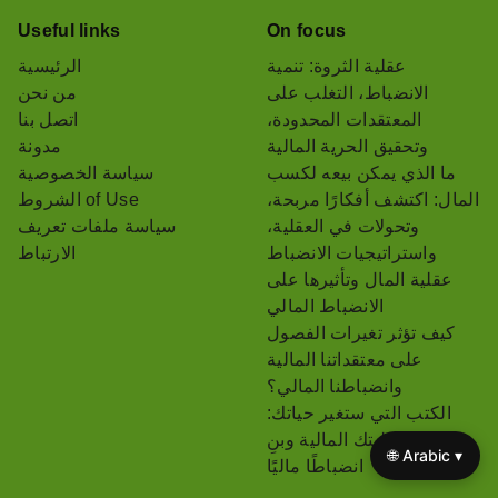
Useful links
On focus
عقلية الثروة: تنمية
الرئيسية
الانضباط، التغلب على
من نحن
المعتقدات المحدودة،
اتصل بنا
وتحقيق الحرية المالية
مدونة
ما الذي يمكن بيعه لكسب
سياسة الخصوصية
المال: اكتشف أفكارًا مربحة،
الشروط of Use
وتحولات في العقلية،
سياسة ملفات تعريف
واستراتيجيات الانضباط
الارتباط
عقلية المال وتأثيرها على
الانضباط المالي
كيف تؤثر تغيرات الفصول
على معتقداتنا المالية
وانضباطنا المالي؟
الكتب التي ستغير حياتك:
حول عقليتك المالية وبنِ
🌐 Arabic ▾
انضباطًا ماليًا