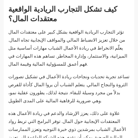
كيف تشكل التجارب الريادية الواقعية
معتقدات المال؟
تؤثر التجارب الريادية الواقعية بشكل كبير على معتقدات المال
من خلال تعزيز الانضباط المالي والمواقف الإيجابية تجاه المال.
يعلّم الانخراط في ريادة الأعمال الشباب مهارات أساسية مثل
الميزانية، والاستثمار، وإدارة المخاطر. تساهم هذه المهارات في
فهم أعمق للمسؤولية المالية وقيمة المال.
تساعد تجربة تحديات ونجاحات ريادة الأعمال في تشكيل تصورات
الثروة والنجاح المالي. يتعلم الشباب أن يروا المال كأداة للفرص
بدلاً من مجرد وسيلة للبقاء. نتيجة لذلك، يطورون عقلية نمو،
وهي ضرورية للرفاهية المالية على المدى الطويل.
علاوة على ذلك، يعزز الإرشاد والدعم في ريادة الأعمال هذه
المعتقدات الإيجابية حول المال. توفر البرامج التي تربط رواد
الأعمال الشباب بمرشدين ذوي خبرة التوجيه وتعزز الممارسات
المالية الصحية. يمكن أن تؤدي هذه الشبكة الداعمة إلى تعزيز