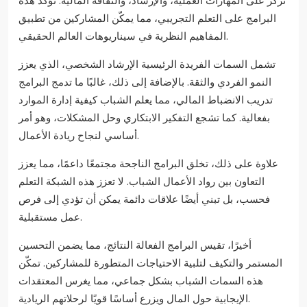
تركز على المهارات العملية، والإرشاد، والثقافة المالية. تؤكد هذه
البرامج على التعلم التجريبي، مما يمكّن المشاركين من تطبيق
المفاهيم النظرية في سيناريوهات العالم الحقيقي.
تشمل السمات الفريدة الرئيسية الإرشاد الشخصي، الذي يعزز
النمو الفردي والثقة. بالإضافة إلى ذلك، غالبًا ما تدمج البرامج
تدريب الانضباط المالي، مما يعلم الشباب كيفية إدارة الموارد
بفعالية. كما تشجع التفكير الابتكاري وحل المشكلات، وهو أمر
أساسي لنجاح ريادة الأعمال.
علاوة على ذلك، تخلق البرامج الناجحة مجتمعًا داعمًا، مما يعزز
التعاون بين رواد الأعمال الشباب. لا تعزز هذه الشبكة التعلم
فحسب، بل تبني أيضًا علاقات دائمة يمكن أن تؤدي إلى فرص
عمل مستقبلية.
أخيرًا، تقيس البرامج الفعالة النتائج، مما يضمن التحسين
المستمر والتكيف لتلبية الاحتياجات المتطورة للمشاركين. تمكّن
هذه السمات الشباب بشكل جماعي، مما يغرس المعتقدات
الإيجابية حول المال ويزرع أساسًا قويًا لرحلاتهم الريادية.