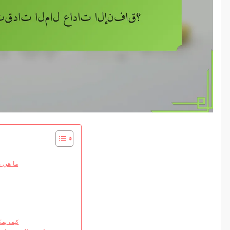
ما هي م
كيف يمك