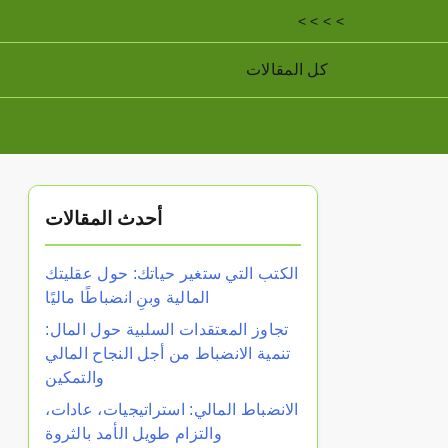
< < < <
كل المقالات
أحدث المقالات
الكتب التي ستغير حياتك: حول عقليتك
المالية وبنِ انضباطًا ماليًا
تجاوز المعتقدات السلبية حول المال:
تنمية الانضباط من أجل النجاح المالي
والتمكين
الانضباط المالي: استراتيجيات، عادات،
والتزام طويل الأمد بالثروة