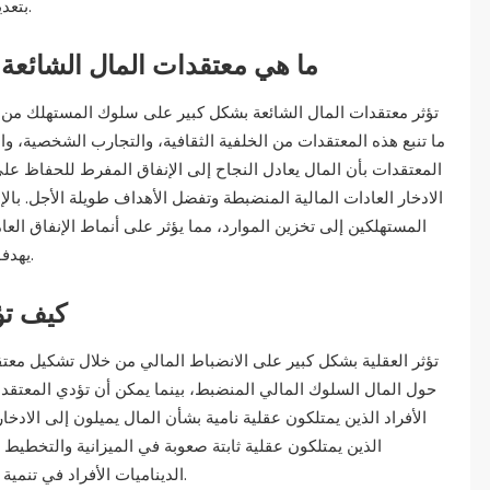
بتعديل سلوكيات إنفاقهم، مما يعزز صحتهم المالية العامة.
ما هي معتقدات المال الشائعة
تؤثر معتقدات المال الشائعة بشكل كبير على سلوك المستهلك من خلا
ما تنبع هذه المعتقدات من الخلفية الثقافية، والتجارب الشخصية، وا
المعتقدات بأن المال يعادل النجاح إلى الإنفاق المفرط للحفاظ عل
الادخار العادات المالية المنضبطة وتفضل الأهداف طويلة الأجل. بال
المستهلكين إلى تخزين الموارد، مما يؤثر على أنماط الإنفاق الع
يهدفون إلى توافق استراتيجياتهم مع علم نفس المستهلك.
كيف تؤ
تؤثر العقلية بشكل كبير على الانضباط المالي من خلال تشكيل معتقد
حول المال السلوك المالي المنضبط، بينما يمكن أن تؤدي المعتقدات 
الأفراد الذين يمتلكون عقلية نامية بشأن المال يميلون إلى الادخار
الذين يمتلكون عقلية ثابتة صعوبة في الميزانية والتخطيط
الديناميات الأفراد في تنمية عادات مالية أكثر صحة وتحسين رفاههم المالي العام.