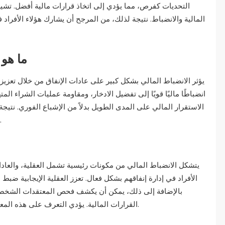
التحديات كفرص، مما يؤدي إلى اتخاذ قرارات مالية أفضل. تشير
المالية والانضباط. نتيجة لذلك، من المرجح أن يشارك هؤلاء الأفراد في
ما هو 
يؤثر الانضباط المالي بشكل كبير على عادات الإنفاق من خلال تعزيز ال
انضباطًا ماليًا قويًا إلى تفضيل الادخار، ومقاومة عمليات الشراء المت
الاستقرار المالي على المدى الطويل بدلاً من الإشباع الفوري. نتيجة
في الضغط المالي وتحسنًا في صحتهم المالية العامة.
يتشكل الانضباط المالي من مكونات رئيسية تشمل العقلية، والعاد
الأفراد في إدارة إنفاقهم بشكل فعال. تعزز العقلية الإيجابية ضبط 
بالإضافة إلى ذلك، يمكن أن يكشف فحص المعتقدات الشخصية
القرارات المالية. يؤدي التعرف على هذه المعتقدات وتعديلها إلى تحسين النتائج المالية والاستقرار.